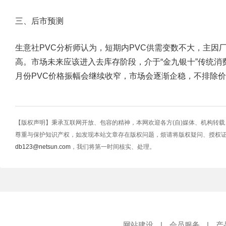
三、后市预测
生意社PVC分析师认为，短期内PVC供需变数不大，主因
高。市场未来应该进入去库存阶段，介于“金九银十”传统消
月份PVC价格振幅会继续收窄，市场会逐渐企稳，不排除
【版权声明】秉承互联网开放、包容的精神，本网欢迎各方(自)媒体、机构转
尊重与保护知识产权，如发现本站文章存在版权问题，烦请将版权疑问、授权
db123@netsun.com
，我们将第一时间核实、处理。
网站建设
|
会员服务
|
产