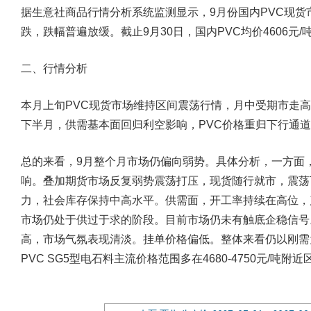
据生意社商品行情分析系统监测显示，9月份国内PVC现
跌，跌幅普遍放缓。截止9月30日，国内PVC均价4606元/
二、行情分析
本月上旬PVC现货市场维持区间震荡行情，月中受期市走
下半月，供需基本面回归利空影响，PVC价格重归下行通
总的来看，9月整个月市场仍偏向弱势。具体分析，一方面
响。叠加期货市场反复弱势震荡打压，现货随行就市，震荡
力，社会库存保持中高水平。供需面，开工率持续在高位，
市场仍处于供过于求的阶段。目前市场仍未有触底企稳信号
高，市场气氛表现清淡。挂单价格偏低。整体来看仍以刚需
PVC SG5型电石料主流价格范围多在4680-4750元/吨附近