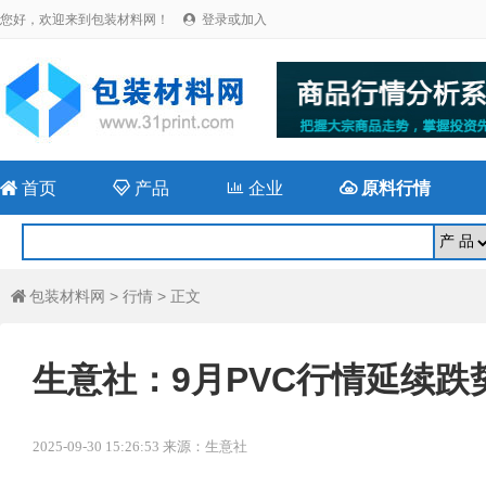
您好，欢迎来到包装材料网！
登录或加入


首页

产品

企业

原料行情
包装材料网
>
行情
> 正文

生意社：9月PVC行情延续跌
2025-09-30 15:26:53 来源：生意社