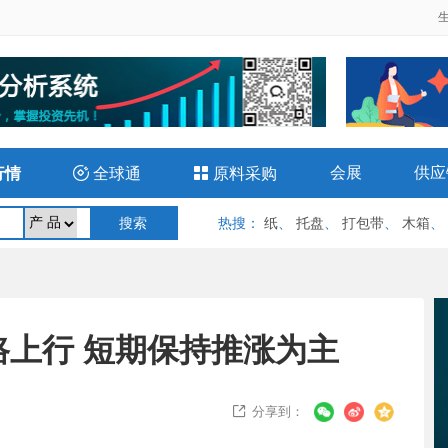
会展
供应
行情

全球通

原料采购
热搜
：
纸
、
托盘
、
打包带
、
木箱
、
路上行 短期保持推涨为主
分享到：
