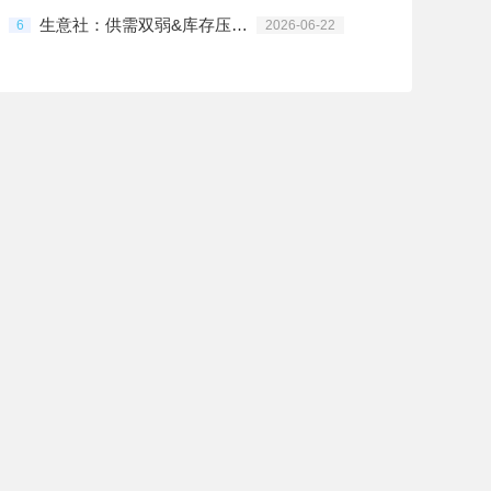
生意社：供需双弱&库存压制 PVC行情震荡偏弱
6
2026-06-22