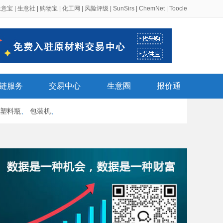
生意宝
|
生意社
|
购物宝
|
化工网
|
风险评级
|
SunSirs
|
ChemNet
|
Toocle
链服务
交易中心
生意圈
报价通
塑料瓶
、
包装机
、