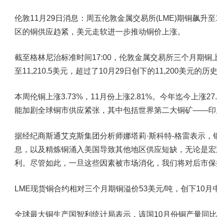
伦敦11月29日消息：周五伦敦金属交易所(LME)期铜飙升至
区的铜供应趋紧，美元走软进一步推动铜价上涨。
截至格林尼治标准时间17:00，伦敦金属交易所三个月期铜上涨2
至11,210.5美元，超过了10月29日创下的11,200美元的历
本周伦铜上涨3.73%，11月份上涨2.81%。今年迄今上涨
能加剧全球铜市供应紧张，其中包括世界第二大铜矿——印
据经纪商斯通艾克斯集团分析师娜塔莉·斯科特-格雷表示，
息，以及精炼铜涌入美国导致其他地区供应短缺，无论是宏
利。尽管如此，一旦这些因素被市场消化，我们将对后市保持
LME现货铜合约相对三个月期铜溢价53美元/吨，创下10
全球最大铜生产国智利统计局表示，该国10月份铜产量同比