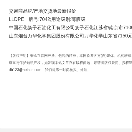
交易商
品牌/产地
交货地
最新报价
LLDPE 牌号:7042;用途级别:薄膜级
中国石化扬子石油化工有限公司
扬子石化
江苏省/南京市
71
山东烟台万华化学集团股份有限公司
万华化学
山东省
7150
【版权声明】秉承互联网开放、包容的精神，本网欢迎各方(自)媒体、机构转
尊重与保护知识产权，如发现本站文章存在版权问题，烦请将版权疑问、授权
db123@netsun.com
，我们将第一时间核实、处理。