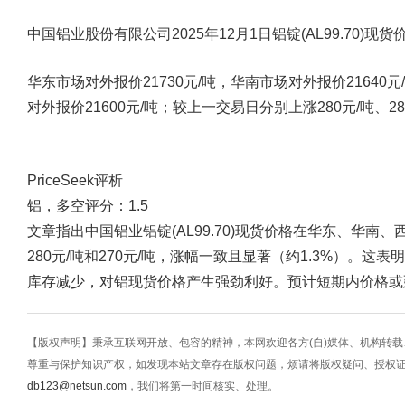
中国铝业股份有限公司2025年12月1日铝锭(AL99.70)
华东市场对外报价21730元/吨，华南市场对外报价21640元
对外报价21600元/吨；较上一交易日分别上涨280元/吨、280
PriceSeek评析
铝，多空评分：1.5
文章指出中国铝业铝锭(AL99.70)现货价格在华东、华南、西
280元/吨和270元/吨，涨幅一致且显著（约1.3%）。
库存减少，对铝现货价格产生强劲利好。预计短期内价格或
【版权声明】秉承互联网开放、包容的精神，本网欢迎各方(自)媒体、机构转
尊重与保护知识产权，如发现本站文章存在版权问题，烦请将版权疑问、授权
db123@netsun.com
，我们将第一时间核实、处理。