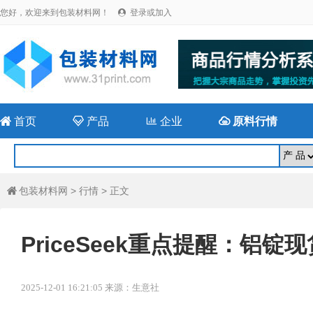
您好，欢迎来到包装材料网！
登录或加入


首页

产品

企业

原料行情
包装材料网
>
行情
> 正文

PriceSeek重点提醒：铝
2025-12-01 16:21:05 来源：生意社