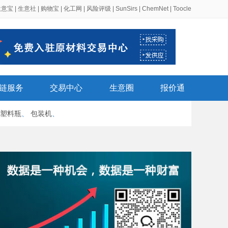
生意宝
|
生意社
|
购物宝
|
化工网
|
风险评级
|
SunSirs
|
ChemNet
|
Toocle
链服务
交易中心
生意圈
报价通
塑料瓶
、
包装机
、