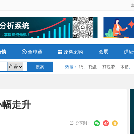
会展
供应
行情

全球通

原料采购
热搜
：
纸
、
托盘
、
打包带
、
木箱
、
小幅走升
分享到：
