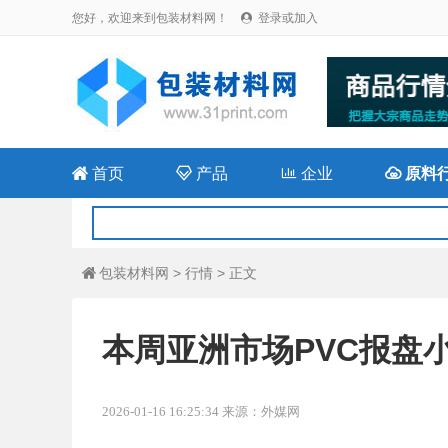
您好，欢迎来到包装材料网！
登录或加入


首页

产品

企业

原料
包装材料网
>
行情
> 正文

本周亚洲市场PVC报盘
2026-01-16 16:25:34 来源：外媒网