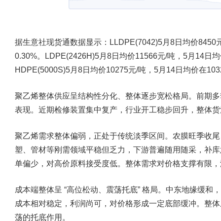
据生意社现货通数据显示：LLDPE(7042)5月8日均价8450
0.30%。LDPE(2426H)5月8日均价11566元/吨，5月14日
HDPE(5000S)5月8日均价10275元/吨，5月14日均价在10
聚乙烯整体供应呈结构性分化、整体逐步宽松格局。前期多
表现。近期检修装置集中复产，行业开工稳步回升，整体货
聚乙烯需求整体偏弱，正处于传统淡季区间。农膜旺季收尾
塑、管材等刚需领域平稳但乏力，下游普遍随用随采，补库
单偏少，对高价原料接受度低。整体需求对价格支撑有限，
成本端整体呈 “高位松动、震荡托底” 格局。中东地缘缓
成本相对稳定，利润尚可，对价格形成一定底部缓冲。整体
荡的托底作用。