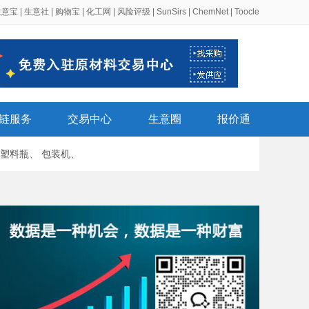
生意宝
|
生意社
|
购物宝
|
化工网
|
风险评级
|
SunSirs
|
ChemNet
|
Toocle
链服务
交易中心
生意圈
报价通
塑料瓶
、
包装机
、