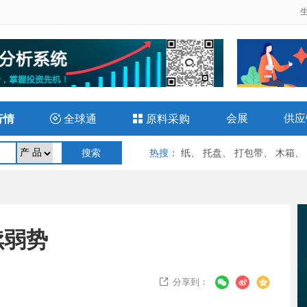
会展
供应
行情

全球通

原料采购
热搜
：
纸
、
托盘
、
打包带
、
木箱
、
续弱势
分享到：
