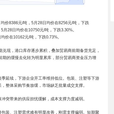
日均价8386元/吨，5月28日均价在8256元/吨，下跌
吨，5月28日均价在10750元/吨，下跌3.30%。
8日均价在10162元/吨，下跌0.73%。
预期兑现，港口库存逐步累积，叠加贸易商前期备货充足，
由前期的缓慢去化转为明显累库，部分贸易商资金压力增
淡季延续，下游企业开工率维持低位。包装、注塑等下游
采，整体采购节奏放缓，市场缺乏批量成交支撑。
缘冲突带来的供应担忧缓解，成本支撑力度减弱。
游包装、注塑需求难有明显改善，刚需支撑偏弱。短期聚