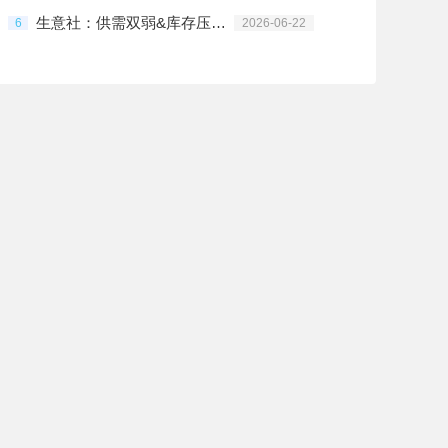
生意社：供需双弱&库存压制 PVC行情震荡偏弱
6
2026-06-22