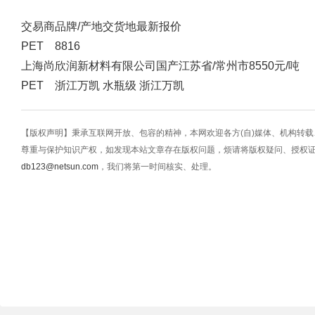
交易商
品牌/产地
交货地
最新报价
PET 8816
上海尚欣润新材料有限公司
国产
江苏省/常州市
8550元/吨
PET 浙江万凯 水瓶级 浙江万凯
【版权声明】秉承互联网开放、包容的精神，本网欢迎各方(自)媒体、机构转
尊重与保护知识产权，如发现本站文章存在版权问题，烦请将版权疑问、授权
db123@netsun.com
，我们将第一时间核实、处理。