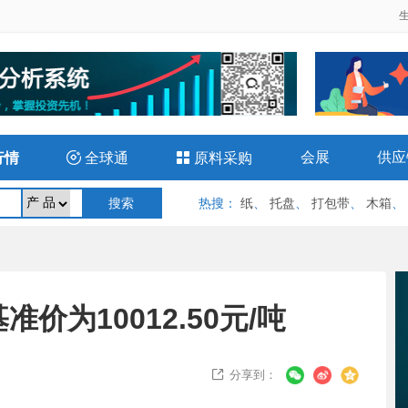
会展
供应
行情

全球通

原料采购
热搜
：
纸
、
托盘
、
打包带
、
木箱
、
准价为10012.50元/吨
分享到：
