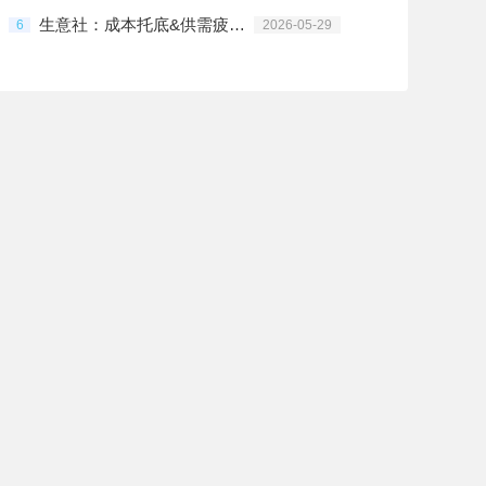
生意社：成本托底&供需疲软博弈 PVC陷入僵持行情
6
2026-05-29