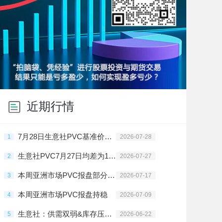
近期行情
7月28日生意社PVC基准价为4430.00元/吨
1
2026-07-28
生意社PVC7月27日均差为18.75元/吨 由正向缩小重新扩大
2
2026-07-27
本周亚洲市场PVC报盘部分地区上调
3
2026-07-17
本周亚洲市场PVC报盘持稳
4
2026-07-09
生意社：供需双弱&库存压制 PVC行情震荡偏弱
5
2026-06-22