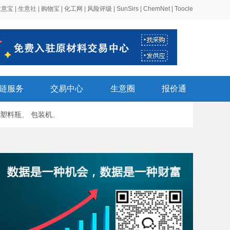
生意宝
|
生意社
|
购物宝
|
化工网
|
风险评级
|
SunSirs
|
ChemNet
|
Toocle
链服务
交易中心
生意圈
报价通
塑料瓶
、
包装机
、