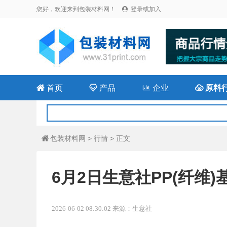
您好，欢迎来到包装材料网！
登录或加入


首页

产品

企业

原料
包装材料网
>
行情
> 正文

6月2日生意社PP(纤维)基
2026-06-02 08:30:02 来源：生意社