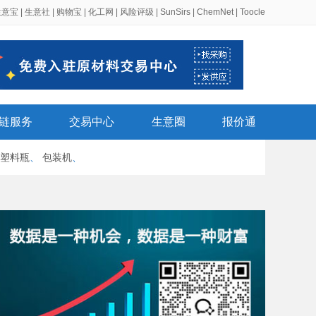
生意宝
|
生意社
|
购物宝
|
化工网
|
风险评级
|
SunSirs
|
ChemNet
|
Toocle
链服务
交易中心
生意圈
报价通
塑料瓶
、
包装机
、