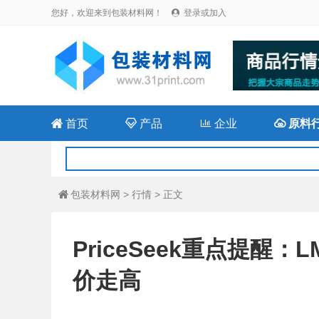
您好，欢迎来到包装材料网！
登录或加入


首页

产品

企业

原料
包装材料网
>
行情
> 正文

PriceSeek重点提醒
价走高