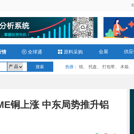
会展
供应
行情

全球通

原料采购
热搜
：
纸
、
托盘
、
打包带
、
木箱
、
：LME铜上涨 中东局势推升铝