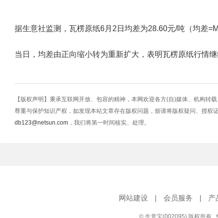
据生意社监测，瓦楞原纸6月2日均差为28.60元/吨（均差=M10-M2
当日，均差由正向缩小转为重新扩大，表明瓦楞原纸行情继
【版权声明】秉承互联网开放、包容的精神，本网欢迎各方(自)媒体、机构转
尊重与保护知识产权，如发现本站文章存在版权问题，烦请将版权疑问、授权
db123@netsun.com
，我们将第一时间核实、处理。
网站建设
|
会员服务
|
产
© 生意宝(002095) 版权所有