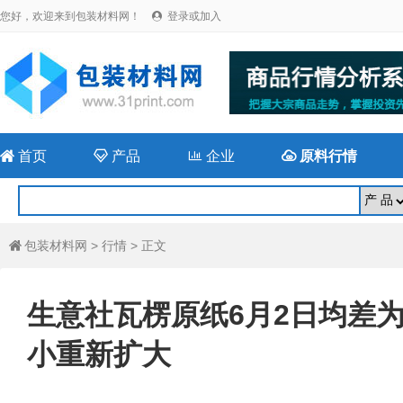
您好，欢迎来到包装材料网！
登录或加入


首页

产品

企业

原料行情
包装材料网
>
行情
> 正文

生意社瓦楞原纸6月2日均差为2
小重新扩大