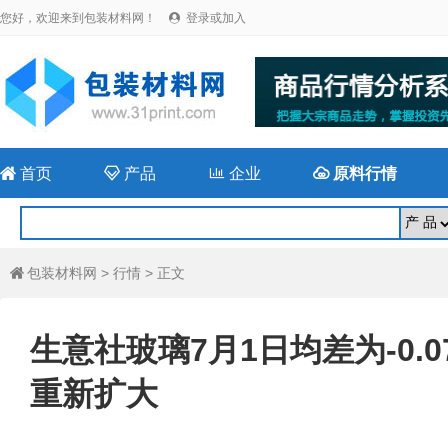
您好，欢迎来到包装材料网！
登录或加入


首页

产品

企业

原料行情
包装材料网
>
行情
> 正文

生意社玻璃7月1日均差为-0.
重新扩大