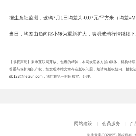
据生意社监测，玻璃7月1日均差为-0.07元/平方米（均差=M10-M
当日，均差由负向缩小转为重新扩大，表明玻璃行情继续下
【版权声明】秉承互联网开放、包容的精神，本网欢迎各方(自)媒体、机构转
尊重与保护知识产权，如发现本站文章存在版权问题，烦请将版权疑问、授权
db123@netsun.com
，我们将第一时间核实、处理。
网站建设
|
会员服务
|
产
© 生意宝(002095) 版权所有