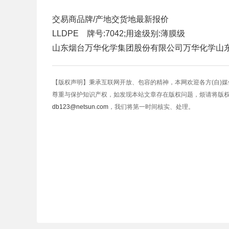
交易商
品牌/产地
交货地
最新报价
LLDPE 牌号:7042;用途级别:薄膜级
山东烟台万华化学集团股份有限公司
万华化学
山
【版权声明】秉承互联网开放、包容的精神，本网欢迎各方(自)
尊重与保护知识产权，如发现本站文章存在版权问题，烦请将版
db123@netsun.com
，我们将第一时间核实、处理。