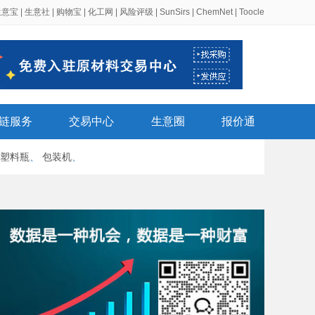
生意宝
|
生意社
|
购物宝
|
化工网
|
风险评级
|
SunSirs
|
ChemNet
|
Toocle
链服务
交易中心
生意圈
报价通
塑料瓶
、
包装机
、