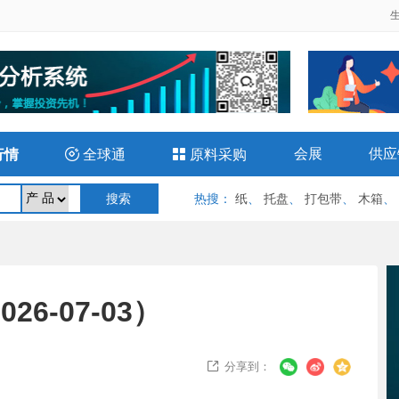
会展
供应
行情

全球通

原料采购
热搜
：
纸
、
托盘
、
打包带
、
木箱
、
6-07-03）
分享到：
