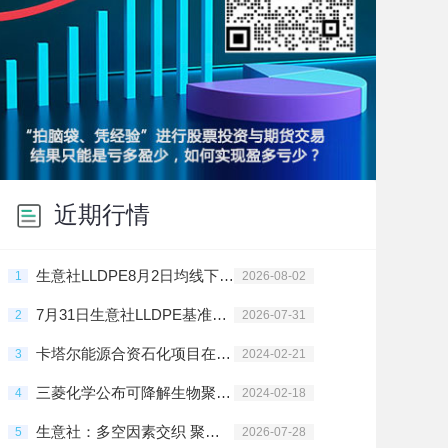
近期行情
生意社LLDPE8月2日均线下穿 均差为-33.83元/吨
1
2026-08-02
7月31日生意社LLDPE基准价为8243.33元/吨
2
2026-07-31
卡塔尔能源合资石化项目在拉斯拉凡投建
3
2024-02-21
三菱化学公布可降解生物聚酯树脂新材料
4
2024-02-18
生意社：多空因素交织 聚乙烯高位震荡
5
2026-07-28