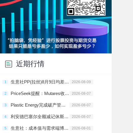
近期行情
生意社PP(拉丝)8月9日均差为-132.34元/吨 由负向扩大转为缩小
1
2026-08-09
PriceSeek提醒：Mutares收购SABIC欧美工塑业务 新公司运营
2
2026-08-07
Plastic Energy完成破产管理程序重组
3
2026-08-07
利安德巴塞尔全额减记休斯顿Cyclyx循环中心投资
4
2026-08-07
生意社：成本值与需求端博弈 7月PP涨后盘整
5
2026-08-01