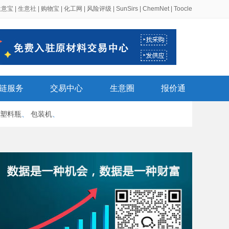
生意宝
|
生意社
|
购物宝
|
化工网
|
风险评级
|
SunSirs
|
ChemNet
|
Toocle
链服务
交易中心
生意圈
报价通
塑料瓶
、
包装机
、