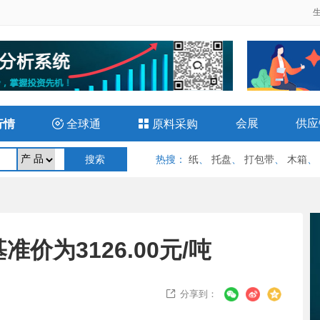
会展
供应
行情

全球通

原料采购
热搜
：
纸
、
托盘
、
打包带
、
木箱
、
价为3126.00元/吨
分享到：
