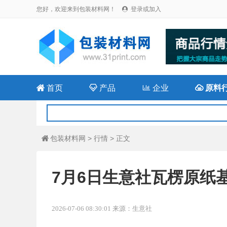
您好，欢迎来到包装材料网！
登录或加入


首页

产品

企业

原料
包装材料网
>
行情
> 正文

7月6日生意社瓦楞原纸基准
2026-07-06 08:30:01 来源：生意社