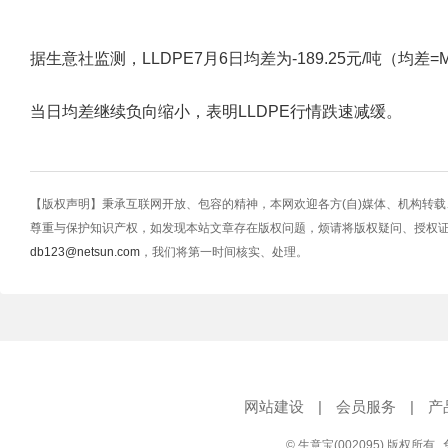
据生意社监测，LLDPE7月6日均差为-189.25元/吨（均差=M10-M
当日均差继续负向缩小，表明LLDPE行情跌速减缓。
【版权声明】秉承互联网开放、包容的精神，本网欢迎各方(自)媒体、机构转
尊重与保护知识产权，如发现本站文章存在版权问题，烦请将版权疑问、授权
db123@netsun.com
，我们将第一时间核实、处理。
网站建设
|
会员服务
|
产
© 生意宝(002095) 版权所有