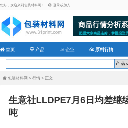
您好，欢迎来到包装材料网！
登录或加入


首页

产品

企业

原料行情
包装材料网
>
行情
> 正文

生意社LLDPE7月6日均差继续
吨