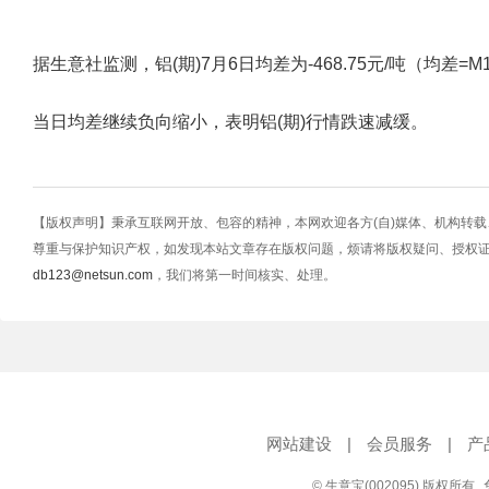
据生意社监测，铝(期)7月6日均差为-468.75元/吨（均差=M10-M2
当日均差继续负向缩小，表明铝(期)行情跌速减缓。
【版权声明】秉承互联网开放、包容的精神，本网欢迎各方(自)媒体、机构转
尊重与保护知识产权，如发现本站文章存在版权问题，烦请将版权疑问、授权
db123@netsun.com
，我们将第一时间核实、处理。
网站建设
|
会员服务
|
产
© 生意宝(002095) 版权所有