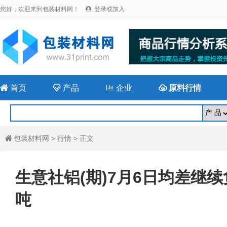
您好，欢迎来到包装材料网！
登录或加入


首页

产品

企业

原料行情
包装材料网
>
行情
> 正文

生意社铝(期)7月6日均差继续负
吨