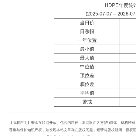
HDPE年度统
(2025-07-07 -- 2026-0
当日价
日涨幅
一年位置
最小值
最大值
中位值
顶位差
底位差
平均值
警戒
【版权声明】秉承互联网开放、包容的精神，本网欢迎各方(自)媒体、机构转
尊重与保护知识产权，如发现本站文章存在版权问题，烦请将版权疑问、授权