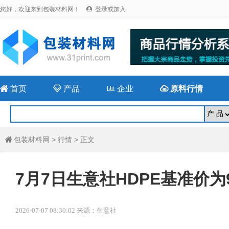
您好，欢迎来到包装材料网！
登录或加入


首页

产品

企业

原料行情
包装材料网
>
行情
> 正文

7月7日生意社HDPE基准价为98
2026-07-07 08:30:02 来源：生意社