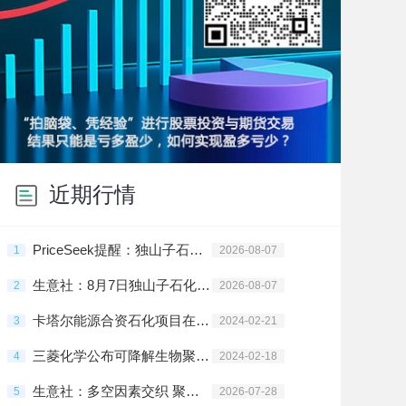
近期行情
PriceSeek提醒：独山子石化PE装置临时停车检修
1
2026-08-07
生意社：8月7日独山子石化PE装置动态
2
2026-08-07
卡塔尔能源合资石化项目在拉斯拉凡投建
3
2024-02-21
三菱化学公布可降解生物聚酯树脂新材料
4
2024-02-18
生意社：多空因素交织 聚乙烯高位震荡
5
2026-07-28