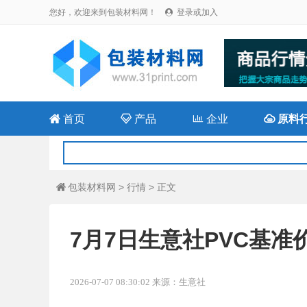
您好，欢迎来到包装材料网！
登录或加入


首页

产品

企业

原料
包装材料网
>
行情
> 正文

7月7日生意社PVC基准价为
2026-07-07 08:30:02 来源：生意社