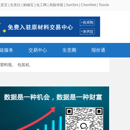
生意宝
|
生意社
|
购物宝
|
化工网
|
风险评级
|
SunSirs
|
ChemNet
|
Toocle
链服务
交易中心
生意圈
报价通
塑料瓶
、
包装机
、