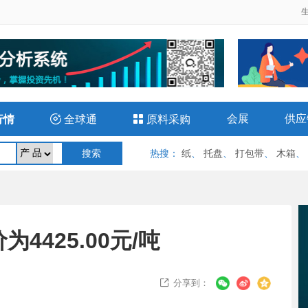
会展
供应
行情

全球通

原料采购
热搜
：
纸
、
托盘
、
打包带
、
木箱
、
4425.00元/吨
分享到：
