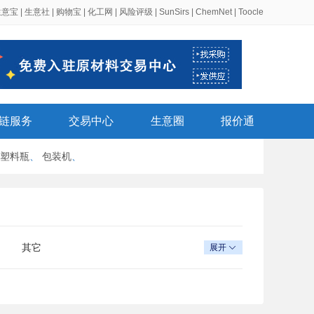
生意宝
|
生意社
|
购物宝
|
化工网
|
风险评级
|
SunSirs
|
ChemNet
|
Toocle
链服务
交易中心
生意圈
报价通
塑料瓶
、
包装机
、
其它
展开
