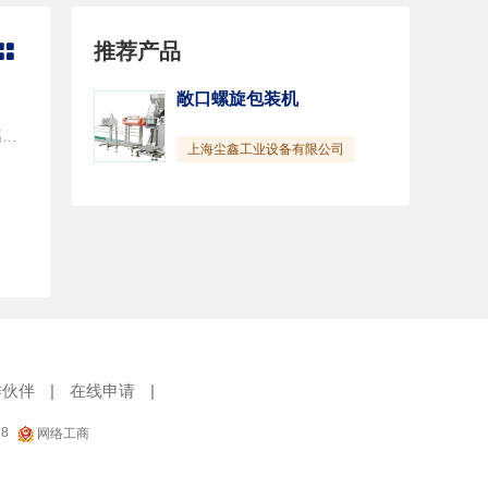
推荐产品

敞口螺旋包装机
产品特点：（1）厚薄均匀，抗缓冲强度、抗刺穿防撕裂性能良好，表面处理张力高，与其它材料复合强度高，性价比高，具有较高的拉伸强度、抗撕裂强度、透明度好以及良好的回缩力，预拉伸倍率400%。（2）可集装、防水、防尘，防散落以及防盗等，低温热封性能﹑热敏性能佳，透明性好、光泽度高、挺度好、阻湿性好、耐热性能优良、 易于热封合等特点。（3）具有良好的自粘性，因此能使物体裹成一个整体，防止运输时散落倒塌.
上海尘鑫工业设备有限公司
作伙伴
|
在线申请
|
18
网络工商