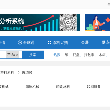
会展
供应
行情

全球通

原料采购
热搜
：
纸
、
托盘
、
打包带
、
木箱
、
、塑料原料
缠绕膜

装机械
印刷机械
印刷材料
印刷服务