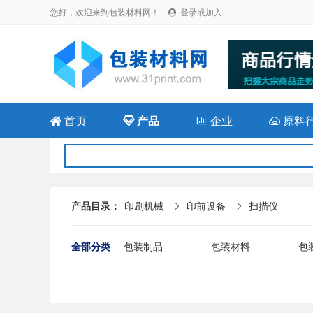
您好，欢迎来到包装材料网！
登录或加入


首页

产品

企业

原料
产品目录：
印刷机械
印前设备
扫描仪


全部分类
包装制品
包装材料
包