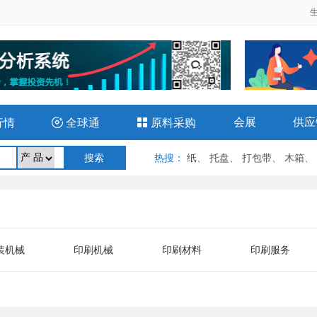
会展
供应
行情

全球通

原料采购
热搜
：
纸
、
托盘
、
打包带
、
木箱
、
装机械
印刷机械
印刷材料
印刷服务