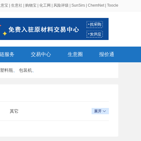
生意宝
|
生意社
|
购物宝
|
化工网
|
风险评级
|
SunSirs
|
ChemNet
|
Toocle
链服务
交易中心
生意圈
报价通
塑料瓶
、
包装机
、
其它
展开
