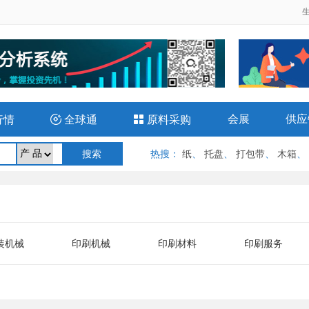
会展
供应
行情

全球通

原料采购
热搜
：
纸
、
托盘
、
打包带
、
木箱
、
装机械
印刷机械
印刷材料
印刷服务