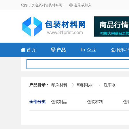
您好，欢迎来到包装材料网！
登录或加入


首页

产品

企业

原料
产品目录：
印刷材料
印刷耗材
洗车水


全部分类
包装制品
包装材料
包