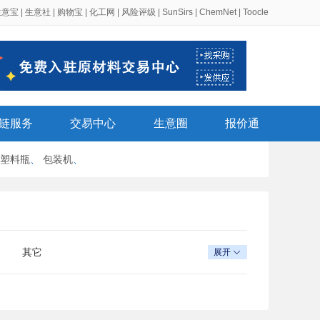
生意宝
|
生意社
|
购物宝
|
化工网
|
风险评级
|
SunSirs
|
ChemNet
|
Toocle
链服务
交易中心
生意圈
报价通
塑料瓶
、
包装机
、
其它
展开
