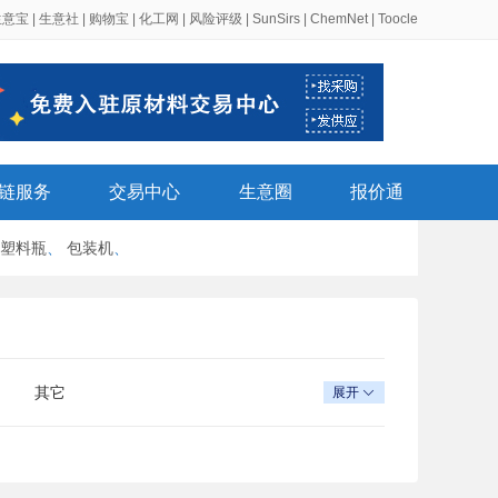
生意宝
|
生意社
|
购物宝
|
化工网
|
风险评级
|
SunSirs
|
ChemNet
|
Toocle
链服务
交易中心
生意圈
报价通
塑料瓶
、
包装机
、
其它
展开
