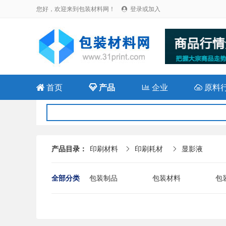
您好，欢迎来到包装材料网！
登录或加入


首页

产品

企业

原料
产品目录：
印刷材料
印刷耗材
显影液


全部分类
包装制品
包装材料
包