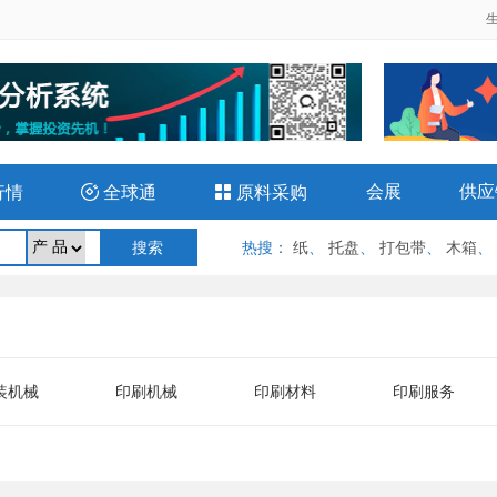
会展
供应
行情

全球通

原料采购
热搜
：
纸
、
托盘
、
打包带
、
木箱
、
装机械
印刷机械
印刷材料
印刷服务