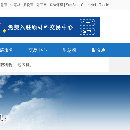
生意宝
|
生意社
|
购物宝
|
化工网
|
风险评级
|
SunSirs
|
ChemNet
|
Toocle
链服务
交易中心
生意圈
报价通
塑料瓶
、
包装机
、