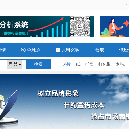
会展
供应
行情

全球通

原料采购
热搜
：
纸
、
托盘
、
打包带
、
木箱
、