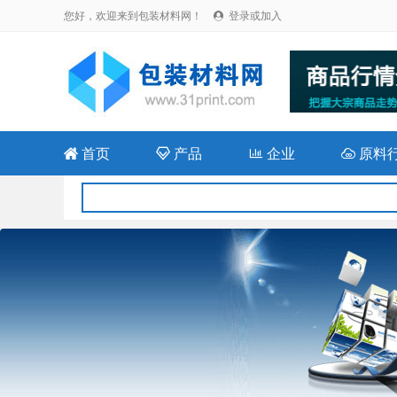
您好，欢迎来到包装材料网！
登录或加入


首页

产品

企业

原料