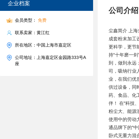
企业档案
公司介绍
会员类型：
免费
尘鑫简介 上
联系卖家：黄江红
成套粉末加工
所在地区：中国上海市嘉定区
更科学，更节
持“十年磨一剑
公司地址：上海嘉定区金园路333号A
到，做到永远
座
司，吸纳行业
业，在我们优质
供过设备，同
药、食品、化
伴！ 在“科
粉尘大、能源
使用中的劳动
通品牌下的“
卧式无重力混