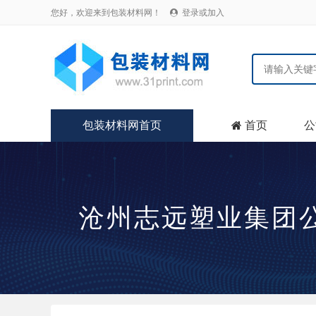
您好，欢迎来到包装材料网！
登录或加入

包装材料网首页
首页
公

沧州志远塑业集团