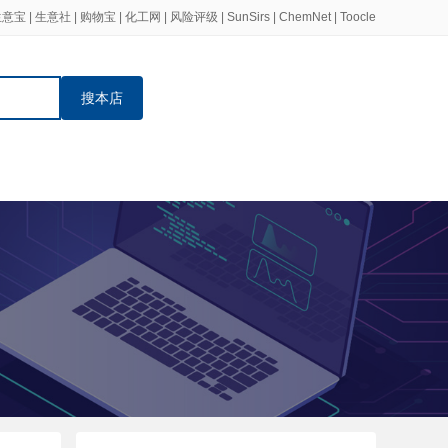
生意宝
|
生意社
|
购物宝
|
化工网
|
风险评级
|
SunSirs
|
ChemNet
|
Toocle
搜本店