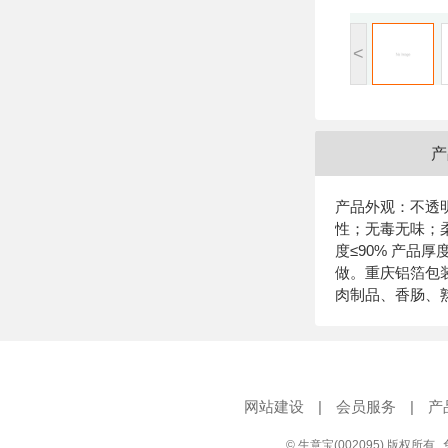
<
产
产品外观：不透
性；无毒无味；柔
度≤90% 产品
做。重庆铝箔包
肉制品、香肠、
网站建设
|
会员服务
|
产
© 生意宝(002095) 版权所有