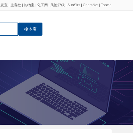
生意宝
|
生意社
|
购物宝
|
化工网
|
风险评级
|
SunSirs
|
ChemNet
|
Toocle
搜本店