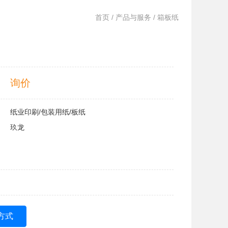
首页
/
产品与服务
/ 箱板纸
询价
纸业印刷/包装用纸/板纸
玖龙
方式