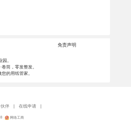
免责声明
业园。
切·卷筒，零发整发。
做您的用纸管家。
作伙伴
|
在线申请
|
18
网络工商