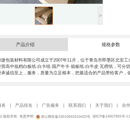
>
产品介绍
规格参数
康捷包装材料有限公司成立于2007年11月，位于青岛市即墨区北安工
营高中低档白板纸·白卡纸·国产牛卡·箱板纸·白牛皮·瓦楞纸，可分
秉承诚信至上，服务，质量为立足根本，把最适合的产品带给客户，
服务
|
产品排名
|
广告服务
|
联系我们
|
关于我们
|
合
95) 版权所有
免责声明
浙ICP备14007955号-1
浙公网安备33010602010420号