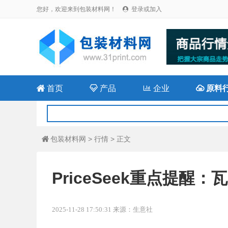
您好，欢迎来到包装材料网！
登录或加入


首页

产品

企业

原料
包装材料网
>
行情
> 正文

PriceSeek重点提
2025-11-28 17:50:31 来源：生意社