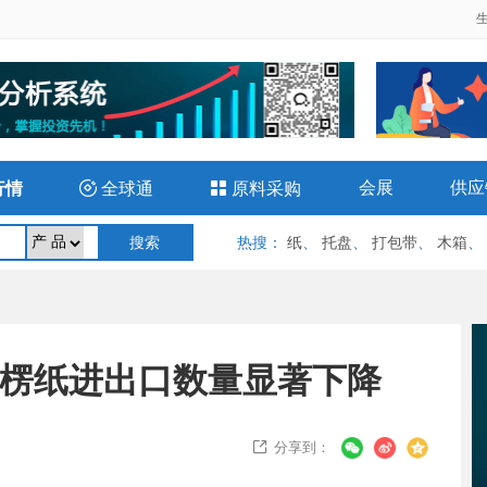
会展
供应
行情

全球通

原料采购
热搜
：
纸
、
托盘
、
打包带
、
木箱
、
醒：瓦楞纸进出口数量显著下降
分享到：
