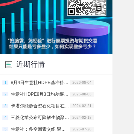
近期行情
8月4日生意社HDPE基准价为10462.50元/吨
1
2026-08-04
生意社HDPE8月3日均差继续负向扩大为-117.50元/吨
2
2026-08-03
卡塔尔能源合资石化项目在拉斯拉凡投建
3
2024-02-21
三菱化学公布可降解生物聚酯树脂新材料
4
2024-02-18
生意社：多空因素交织 聚乙烯高位震荡
5
2026-07-28