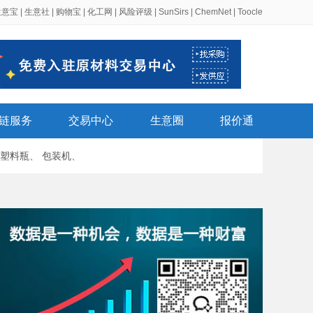
生意宝
|
生意社
|
购物宝
|
化工网
|
风险评级
|
SunSirs
|
ChemNet
|
Toocle
链服务
交易中心
生意圈
报价通
塑料瓶
、
包装机
、